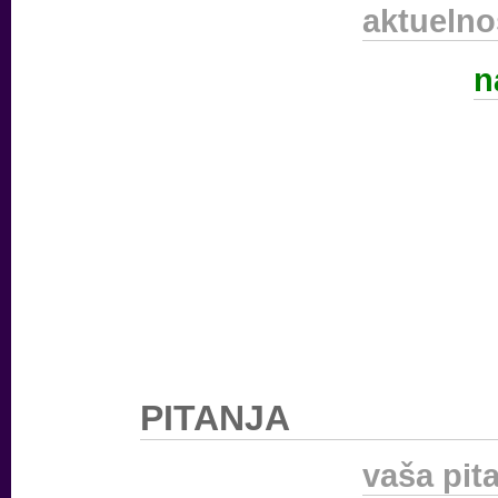
aktuelno
n
PITANJA
vaša pit