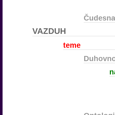
Čudesna 
VAZDUH
teme
Duhovno
n