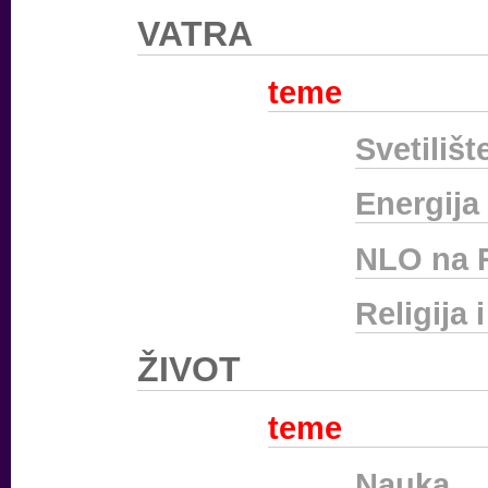
VATRA
teme
Svetilišt
Energija
NLO na 
Religija 
ŽIVOT
teme
Nauka