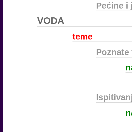
Pećine i
VODA
teme
Poznate 
n
Ispitiva
n