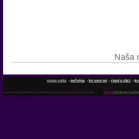
Naša 
mapa sajta
-
početna
-
ko smo mi
-
rtanj u slici
-
ko