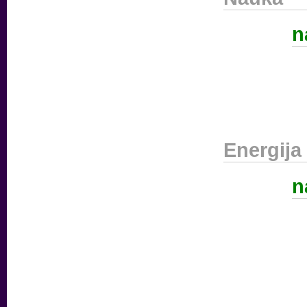
n
Energija
n