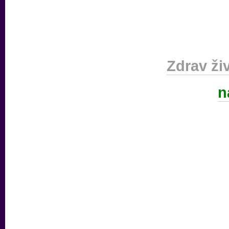
Zdrav živ
n