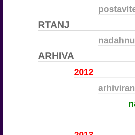
postavit
RTANJ
nadahnut
ARHIVA
2012
arhiviran
n
2013