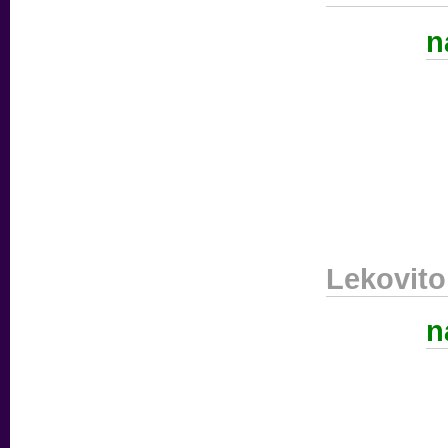
n
Lekovito 
n