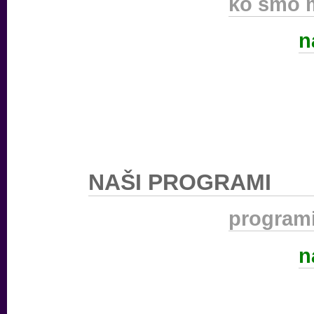
ko smo 
n
NAŠI PROGRAMI
programi
n