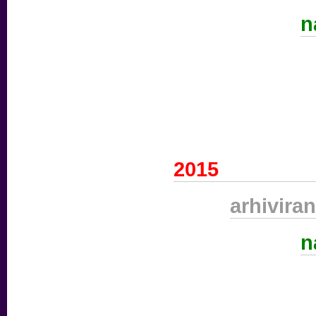
n
2015
arhiviran
n