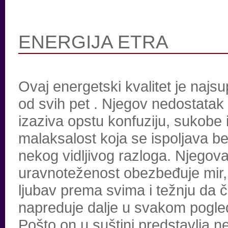
ENERGIJA ETRA
Ovaj energetski kvalitet je najsupt
od svih pet . Njegov nedostatak
izaziva opstu konfuziju, sukobe 
malaksalost koja se ispoljava b
nekog vidljivog razloga. Njegov
uravnoteženost obezbeđuje mir,
ljubav prema svima i težnju da 
napreduje dalje u svakom pogle
Pošto on u suštini predstavlja n