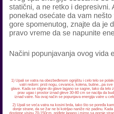
statični, a ne retko i depresivni.
ponekad osećate da vam nešto f
gore spomenutog, znajte da je d
pravo vreme da se napunite ene
Načini popunjavanja ovog vida e
1) Upali se vatra na obezbeđenom ognjištu i celo telo se polak
vatri redom: prsti nogu, cevanice, kolena, butine...pa sve
glave. Kada se stigne do glave lagano se sagne, tako da telo
prav ugao i prostor iznad gleve 30-80 cm se nacilja da bu
iznad vatre. Na ovaj način se popunjava energija vatre u cel
2) Upali se veća vatra na kosini brda, tako što se poređa ka
donje strane, da se žar ne bi kotrljao naniže niz padinu. Kad
dostigne visinu 70-150cm. priđete lagano i mirno sa gornje stra