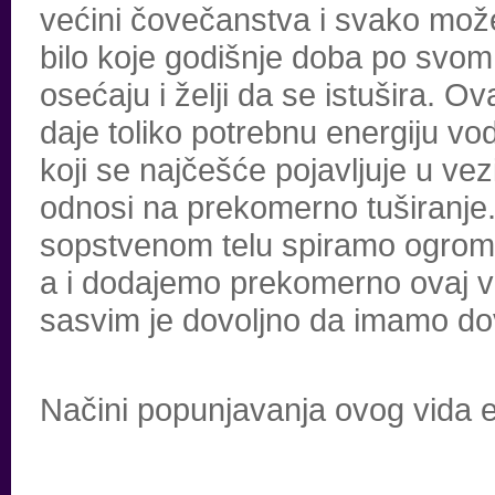
većini čovečanstva i svako mož
bilo koje godišnje doba po svom
osećaju i želji da se istušira. 
daje toliko potrebnu energiju vo
koji se najčešće pojavljuje u vez
odnosi na prekomerno tuširanj
sopstvenom telu spiramo ogromn
a i dodajemo prekomerno ovaj vi
sasvim je dovoljno da imamo dov
Načini popunjavanja ovog vida e