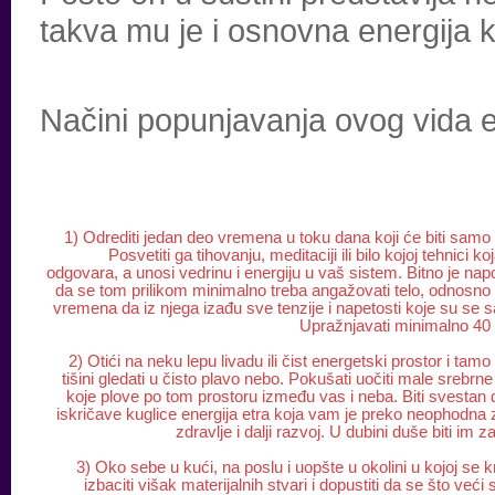
takva mu je i osnovna energija 
Načini popunjavanja ovog vida e
1) Odrediti jedan deo vremena u toku dana koji će biti samo
Posvetiti ga tihovanju, meditaciji ili bilo kojoj tehnici 
odgovara, a unosi vedrinu i energiju u vaš sistem. Bitno je na
da se tom prilikom minimalno treba angažovati telo, odnosno
vremena da iz njega izađu sve tenzije i napetosti koje su se s
Upražnjavati minimalno 40
2) Otići na neku lepu livadu ili čist energetski prostor i tamo 
tišini gledati u čisto plavo nebo. Pokušati uočiti male srebrne
koje plove po tom prostoru između vas i neba. Biti svestan 
iskričave kuglice energija etra koja vam je preko neophodna
zdravlje i dalji razvoj. U dubini duše biti im z
3) Oko sebe u kući, na poslu i uopšte u okolini u kojoj se
izbaciti višak materijalnih stvari i dopustiti da se što veći 