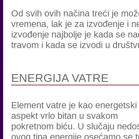
Od svih ovih načina treći je mož
vremena, lak je za izvođenje i ne
izvođenje najbolje je kada se 
travom i kada se izvodi u društv
ENERGIJA VATRE
Element vatre je kao energetski
aspekt vrlo bitan u svakom
pokretnom biću. U slučaju nedo
ovog tipa energije osećamo se t