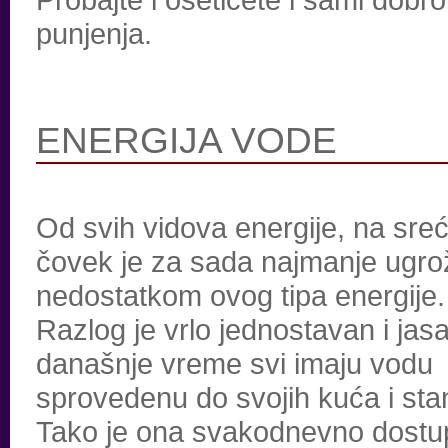
punjenja.
ENERGIJA VODE
Od svih vidova energije, na sre
čovek je za sada najmanje ugr
nedostatkom ovog tipa energije.
Razlog je vrlo jednostavan i jas
današnje vreme svi imaju vodu
sprovedenu do svojih kuća i sta
Tako je ona svakodnevno dost