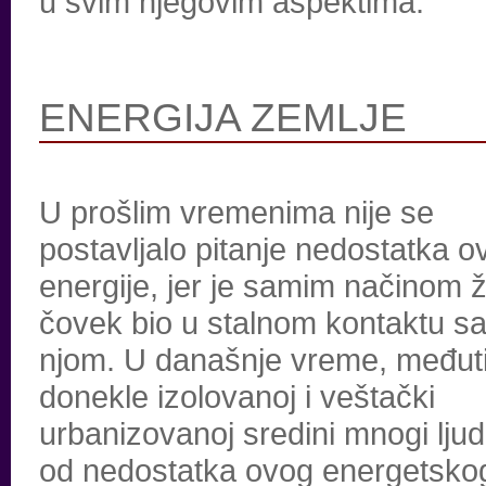
u svim njegovim aspektima.
ENERGIJA ZEMLJE
U prošlim vremenima nije se
postavljalo pitanje nedostatka o
energije, jer je samim načinom ž
čovek bio u stalnom kontaktu s
njom. U današnje vreme, međut
donekle izolovanoj i veštački
urbanizovanoj sredini mnogi ljud
od nedostatka ovog energetsko