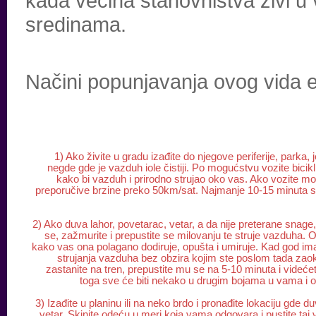
kada većina stanovništva živi u
sredinama.
Načini popunjavanja ovog vida e
1) Ako živite u gradu izađite do njegove periferije, parka, j
negde gde je vazduh iole čistiji. Po mogućstvu vozite bicikl il
kako bi vazduh i prirodno strujao oko vas. Ako vozite mo
preporučive brzine preko 50km/sat. Najmanje 10-15 minuta 
2) Ako duva lahor, povetarac, vetar, a da nije preterane snage,
se, zažmurite i prepustite se milovanju te struje vazduha. 
kako vas ona polagano dodiruje, opušta i umiruje. Kad god i
strujanja vazduha bez obzira kojim ste poslom tada zaok
zastanite na tren, prepustite mu se na 5-10 minuta i videće
toga sve će biti nekako u drugim bojama u vama i 
3) Izađite u planinu ili na neko brdo i pronađite lokaciju gde du
vetar. Skinite odeću u meri koja vama odgovara i pustite taj 