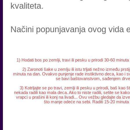
kvaliteta.
Načini popunjavanja ovog vida e
1) Hodati bos po zemlji, travi ili pesku u prirodi 30-60 minuta
2) Zaronoti šake u zemlju ili istu trljati nežno između prsti
minuta na dan. Ovakvo punjenje rade instiktivno deca, kao i 
se bavi baštovanstvom, sađenjem drveć
3) Kotrljajte se po travi, zemlji ili pesku u prirodi, baš kao š
nekada radili kao mala deca. Ako to niste radili, setite se kako
vrapci u prašini ili konj na livadi... Ovu vežbu gledajte da izv
što manje odeće na sebi. Raditi 15-20 minut