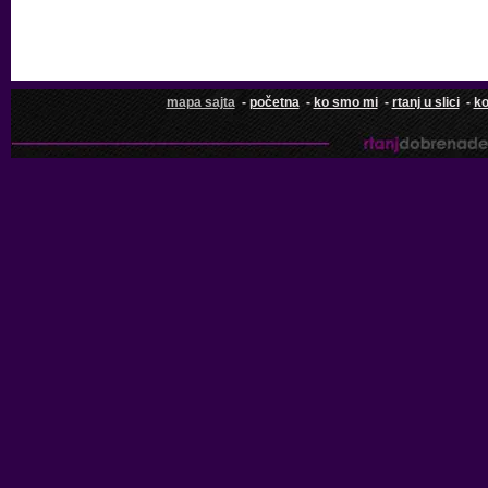
mapa sajta
-
početna
-
ko smo mi
-
rtanj u slici
-
ko