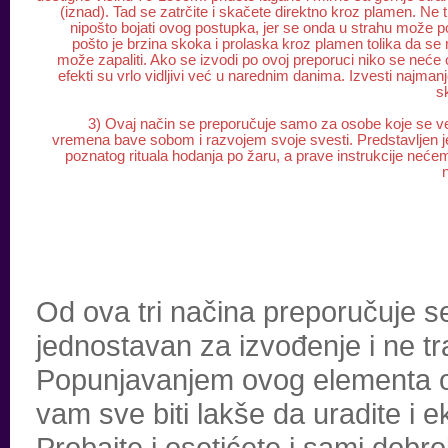
(iznad). Tad se zatrčite i skačete direktno kroz plamen. Ne 
nipošto bojati ovog postupka, jer se onda u strahu može po
pošto je brzina skoka i prolaska kroz plamen tolika da se 
može zapaliti. Ako se izvodi po ovoj preporuci niko se neće 
efekti su vrlo vidljivi već u narednim danima. Izvesti najman
s
3) Ovaj način se preporučuje samo za osobe koje se v
vremena bave sobom i razvojem svoje svesti. Predstavljen j
poznatog rituala hodanja po žaru, a prave instrukcije neć
n
Od ova tri načina preporučuje se 
jednostavan za izvođenje i ne tr
Popunjavanjem ovog elementa o
vam sve biti lakše da uradite i e
Probajte i osetićete i sami dob