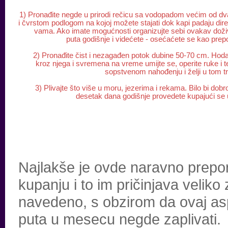
1) Pronađite negde u prirodi rečicu sa vodopadom većim od d
i čvrstom podlogom na kojoj možete stajati dok kapi padaju dir
vama. Ako imate mogućnosti organizujte sebi ovakav doživ
puta godišnje i videćete - osećaćete se kao prep
2) Pronađite čist i nezagađen potok dubine 50-70 cm. Hoda
kroz njega i svremena na vreme umijte se, operite ruke i 
sopstvenom nahođenju i želji u tom t
3) Plivajte što više u moru, jezerima i rekama. Bilo bi dobr
desetak dana godišnje provedete kupajući se
Najlakše je ovde naravno preporuč
kupanju i to im pričinjava veliko
navedeno, s obzirom da ovaj aspe
puta u mesecu negde zaplivati.