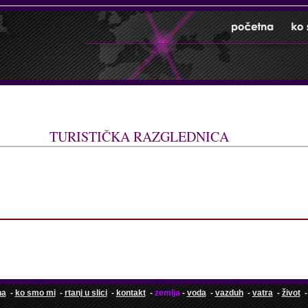
TURISTIČKA RAZGLEDNICA
na
-
ko smo mi
-
rtanj u slici
-
kontakt
-
zemlja
-
voda
-
vazduh
-
vatra
-
život