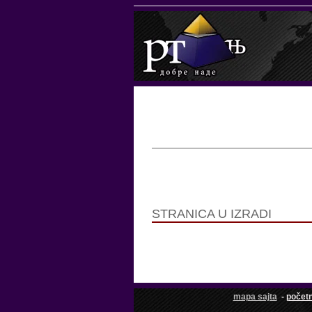
STRANICA U IZRADI
mapa sajta
-
počet