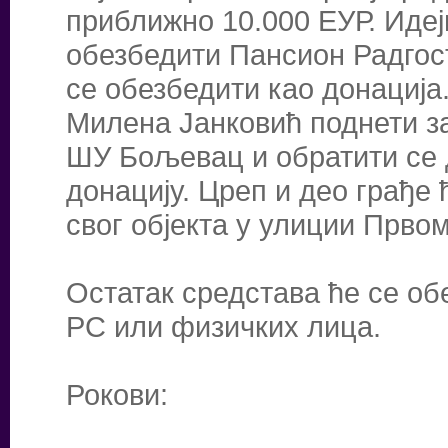
приближно 10.000 ЕУР. Идеј
обезбедити Пансион Радгост
се обезбедити као донација.
Милена Јанковић поднети за
ШУ Бољевац и обратити се 
донацију. Цреп и део грађе
свог објекта у улиции Првом
Остатак средстава ће се об
РС или физичких лица.
Рокови: