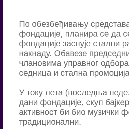
По обезбеђивању средстав
фондације, планира се да с
фондације заснује стални р
накнаду. Обавезе председни
члановима управног одбора 
седница и стална промоција
У току лета (последња неде
дани фондације, скуп бајке
активност би био музички ф
традиционални.