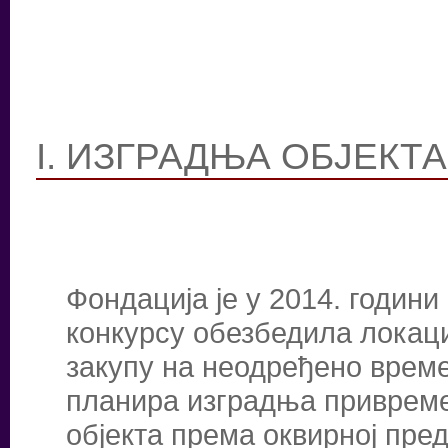
I. ИЗГРАДЊА ОБЈЕКТ
Фондација је у 2014. годин
конкурсу обезбедила локаци
закупу на неодређено време
планира изградња привремен
објекта према оквирној пред