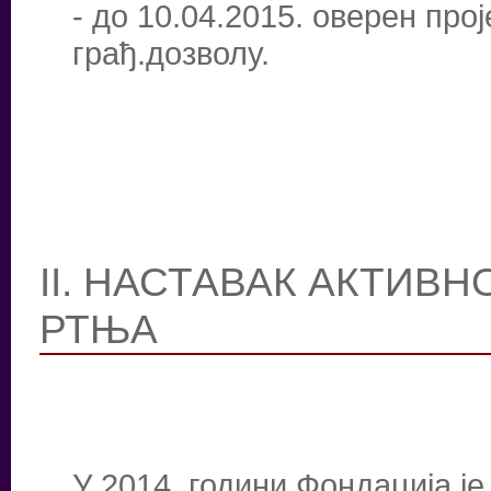
- до 10.04.2015. оверен про
грађ.дозволу.
II. НАСТАВАК АКТИВ
РТЊА
У 2014. години Фондација ј