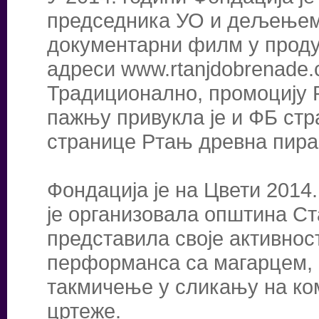
председника УО и дељењем 
документарни филм у продук
адреси www.rtanjdobrenade.
Традиционално, промоцију 
пажњу привукла је и ФБ стр
странице Ртањ древна пирам
Фондација је на Цвети 2014
је организовала општина Ста
представила своје активно
перформанса са магарцем, п
такмичење у сликању на ко
цртеже.