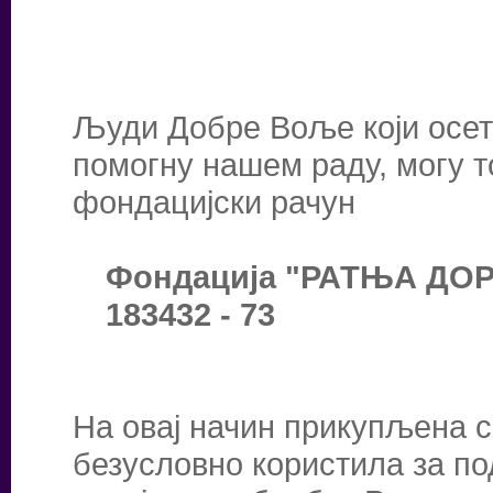
Људи Добре Воље који осете
помогну нашем раду, могу т
фондацијски рачун
Фондација "РАТЊА ДОРБ
183432 - 73
На овај начин прикупљена с
безусловно користила за по