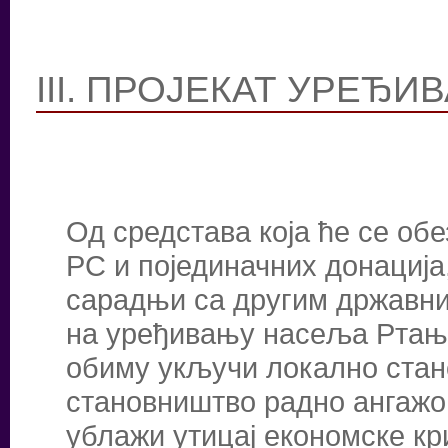
III. ПРОЈЕКАТ УРЕЂ
Од средстава која ће се об
РС и појединачних донација
сарадњи са другим државним
на уређивању насеља Ртањ.
обиму укључи локално стан
становништво радно ангажов
ублажи утицај економске кр