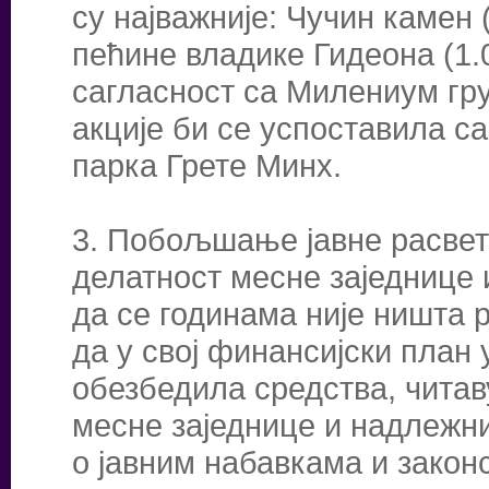
су најважније: Чучин камен
пећине владике Гидеона (1.
сагласност са Милениум гру
акције би се успоставила с
парка Грете Минх.
3. Побољшање јавне расвет
делатност месне заједнице 
да се годинама није ништа 
да у свој финансијски план у
обезбедила средства, читав
месне заједнице и надлежни
о јавним набавкама и закон