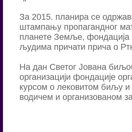
За 2015. планира се одржав
штампању пропагандног мате
планете Земље, фондација п
људима причати прича о Рт
На дан Светог Јована биљоб
организацији фондације орг
курсом о лековитом биљу и
водичем и организованом за