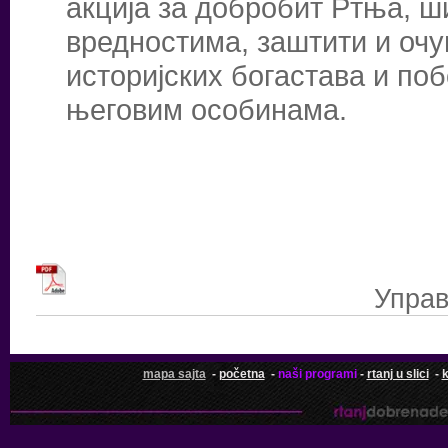
акција за добробит Ртња, 
вредностима, заштити и оч
историјских богастава и 
његовим особинама.
Управ
mapa sajta
-
početna
-
naši programi
-
rtanj u slici
-
k