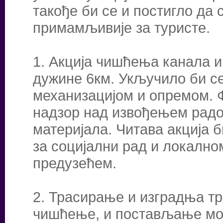
такође би се и постигло да
примамљивије за туристе.
1. Акција чишћења канала и
дужине 6км. Укључило би с
механизацијом и опремом. 
надзор над извођењем радо
материјала. Читава акција 
за социјални рад и локалн
предузећем.
2. Трасирање и изградња тр
чишћење, и постављање моб