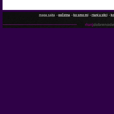
mapa sajta
-
početna
-
ko smo mi
-
rtanj u slici
-
ko