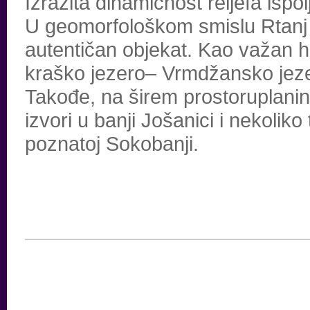
Izrazita dinamičnost reljefa ispo
U geomorfološkom smislu Rtanj p
autentičan objekat. Kao važan h
kraško jezero– Vrmdžansko jezer
Takođe, na širem prostoruplanin
izvori u banji Jošanici i nekoli
poznatoj Sokobanji.