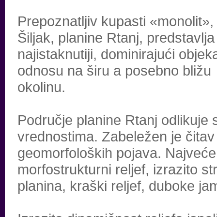
Prepoznatljiv kupasti «monolit»,
Šiljak, planine Rtanj, predstavlja
najistaknutiji, dominirajući objek
odnosu na širu a posebno bližu
okolinu.
Područje planine Rtanj odlikuje
vrednostima. Zabeležen je čitav 
geomorfoloških pojava. Najveće
morfostrukturni reljef, izrazito
planina, kraški reljef, duboke ja