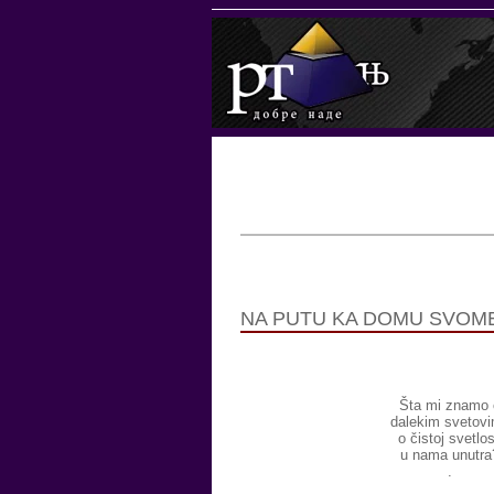
NA PUTU KA DOMU SVOM
Šta mi znamo 
dalekim svetov
o čistoj svetlos
u nama unutra
.