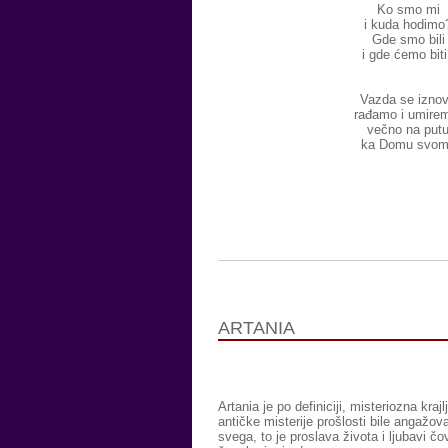
Ko smo mi
i kuda hodimo
Gde smo bili
i gde ćemo bit
Vazda se izno
rađamo i umire
večno na put
ka Domu svo
ARTANIA
Artania je po definiciji, misteriozna kra
antičke misterije prošlosti bile angažo
svega, to je proslava života i ljubavi 