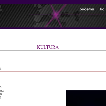
KULTURA
E
o
ima
ti
?