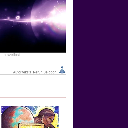
ista svetlost
Autor teksta: Perun Belobor