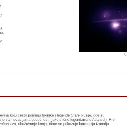
?
i?
va
mo,
u
me
Č
jljevina koju često pominju hronike i legende Stare Rusije, gde su
vane sa inovacijama budućnosti (jako slično legendama o Atlantidi). Pre
čovečanstva, obožavanje konja, čime se prikazuje harmonija izmedju